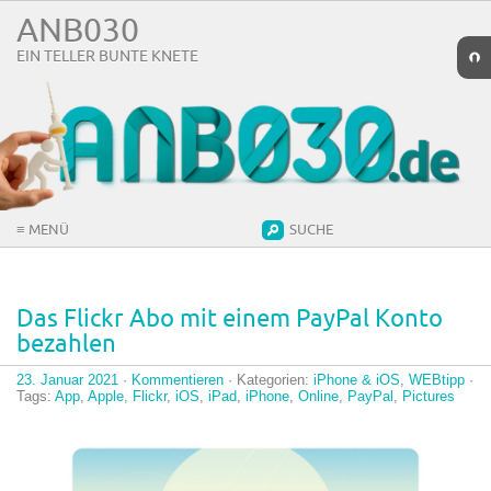
ANB030
EIN TELLER BUNTE KNETE
➲
≡ MENÜ
SUCHE
Das Flickr Abo mit einem PayPal Konto
bezahlen
23. Januar 2021
·
Kommentieren
· Kategorien:
iPhone & iOS
,
WEBtipp
·
Tags:
App
,
Apple
,
Flickr
,
iOS
,
iPad
,
iPhone
,
Online
,
PayPal
,
Pictures