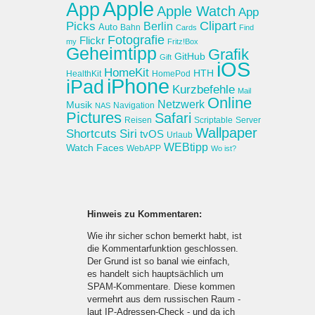
Apple
App
Apple Watch
App
Clipart
Picks
Berlin
Auto
Bahn
Cards
Find
Fotografie
Flickr
my
Fritz!Box
Geheimtipp
Grafik
GitHub
Gift
iOS
HomeKit
HTH
HealthKit
HomePod
iPhone
iPad
Kurzbefehle
Mail
Online
Netzwerk
Musik
Navigation
NAS
Pictures
Safari
Reisen
Scriptable
Server
Wallpaper
Shortcuts
Siri
tvOS
Urlaub
WEBtipp
Watch Faces
WebAPP
Wo ist?
Hinweis zu Kommentaren:
Wie ihr sicher schon bemerkt habt, ist
die Kommentarfunktion geschlossen.
Der Grund ist so banal wie einfach,
es handelt sich hauptsächlich um
SPAM-Kommentare. Diese kommen
vermehrt aus dem russischen Raum -
laut IP-Adressen-Check - und da ich