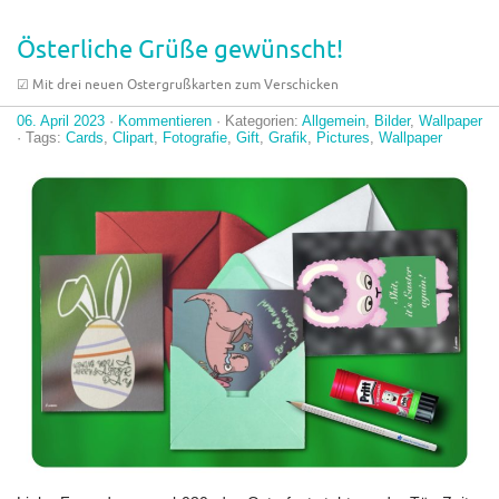
Österliche Grüße gewünscht!
☑︎ Mit drei neuen Ostergrußkarten zum Verschicken
06. April 2023
·
Kommentieren
· Kategorien:
Allgemein
,
Bilder
,
Wallpaper
· Tags:
Cards
,
Clipart
,
Fotografie
,
Gift
,
Grafik
,
Pictures
,
Wallpaper