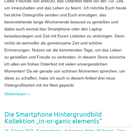
Liebe Freunde von anb030, das Osterfest steht vor der Tür. Zeit,
um innezuhalten und das Leben zu feiern. Ich möchte Euch heute
herzliche Ostergrüße senden und Euch ermutigen, das
bevorstehende lange Wochenende bewusst zu genießen und
dabei auch einmal das Smartphone oder den Laptop
beiseitezulegen und Zeit mit Euren Liebsten zu verbringen. Denn
nichts ist wertvoller als gemeinsame Zeit und schöne
Erinnerungen. Nutzen wir die kommenden Tage, um das Leben
zu genießen und Freude zu verbreiten. In diesem Sinne wünsche
ich allen ein frohes Osterfest mit vielen unvergesslichen
Momenten! Da wir gerade von schönen Momenten sprechen, um
diese zu schaffen, habe ich euch in diesem Artikel drei neue
Ostergrußkarten mit ins Nest gepackt.
Weiterlesen »
Die Smartphone Hintergrundbild
Kollektion „in-or-ganic elements“
24. Februar 2023
·
Kommentieren
· Kategorien:
Bilder
,
Wallpaper
· Tags: