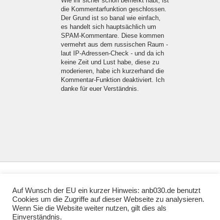
Wie ihr sicher schon bemerkt habt, ist
die Kommentarfunktion geschlossen.
Der Grund ist so banal wie einfach,
es handelt sich hauptsächlich um
SPAM-Kommentare. Diese kommen
vermehrt aus dem russischen Raum -
laut IP-Adressen-Check - und da ich
keine Zeit und Lust habe, diese zu
moderieren, habe ich kurzerhand die
Kommentar-Funktion deaktiviert. Ich
danke für euer Verständnis.
Auf Wunsch der EU ein kurzer Hinweis: anb030.de benutzt
Cookies um die Zugriffe auf dieser Webseite zu analysieren.
♥ • Über mich
Wenn Sie die Website weiter nutzen, gilt dies als
§ • Rechtliches
Einverständnis.