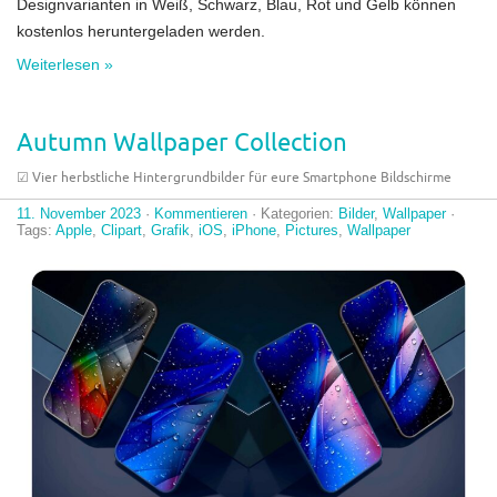
Designvarianten in Weiß, Schwarz, Blau, Rot und Gelb können
kostenlos heruntergeladen werden.
Weiterlesen »
Autumn Wallpaper Collection
☑︎ Vier herbstliche Hintergrundbilder für eure Smartphone Bildschirme
11. November 2023
·
Kommentieren
· Kategorien:
Bilder
,
Wallpaper
·
Tags:
Apple
,
Clipart
,
Grafik
,
iOS
,
iPhone
,
Pictures
,
Wallpaper