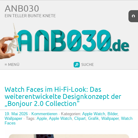
ANB030
EIN TELLER BUNTE KNETE
➲
≡ MENÜ
SUCHE
Watch Faces im Hi-Fi-Look: Das
weiterentwickelte Designkonzept der
„Bonjour 2.0 Collection“
19. Mai 2026
·
Kommentieren
· Kategorien:
Apple Watch
,
Bilder
,
Wallpaper
· Tags:
Apple
,
Apple Watch
,
Clipart
,
Grafik
,
Wallpaper
,
Watch
Faces