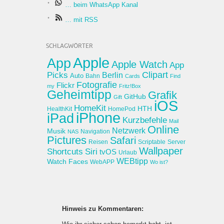
… beim WhatsApp Kanal
… mit RSS
SCHLAGWÖRTER
Apple
App
Apple Watch
App
Clipart
Picks
Berlin
Auto
Bahn
Cards
Find
Fotografie
Flickr
my
Fritz!Box
Geheimtipp
Grafik
GitHub
Gift
iOS
HomeKit
HTH
HealthKit
HomePod
iPhone
iPad
Kurzbefehle
Mail
Online
Netzwerk
Musik
Navigation
NAS
Pictures
Safari
Reisen
Scriptable
Server
Wallpaper
Shortcuts
Siri
tvOS
Urlaub
WEBtipp
Watch Faces
WebAPP
Wo ist?
Hinweis zu Kommentaren: