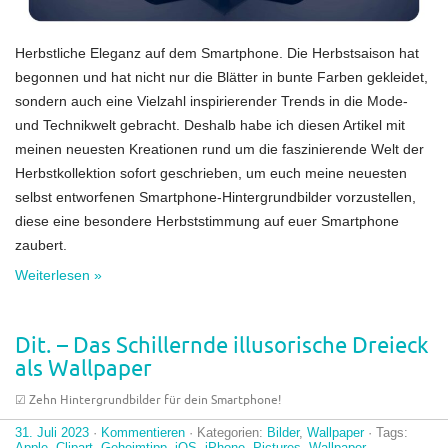
Herbstliche Eleganz auf dem Smartphone. Die Herbstsaison hat
begonnen und hat nicht nur die Blätter in bunte Farben gekleidet,
sondern auch eine Vielzahl inspirierender Trends in die Mode-
und Technikwelt gebracht. Deshalb habe ich diesen Artikel mit
meinen neuesten Kreationen rund um die faszinierende Welt der
Herbstkollektion sofort geschrieben, um euch meine neuesten
selbst entworfenen Smartphone-Hintergrundbilder vorzustellen,
diese eine besondere Herbststimmung auf euer Smartphone
zaubert.
Weiterlesen »
Dit. – Das Schillernde illusorische Dreieck
als Wallpaper
☑︎ Zehn Hintergrundbilder für dein Smartphone!
31. Juli 2023
·
Kommentieren
· Kategorien:
Bilder
,
Wallpaper
· Tags:
Apple
,
Clipart
,
Geheimtipp
,
iOS
,
iPhone
,
Pictures
,
Wallpaper