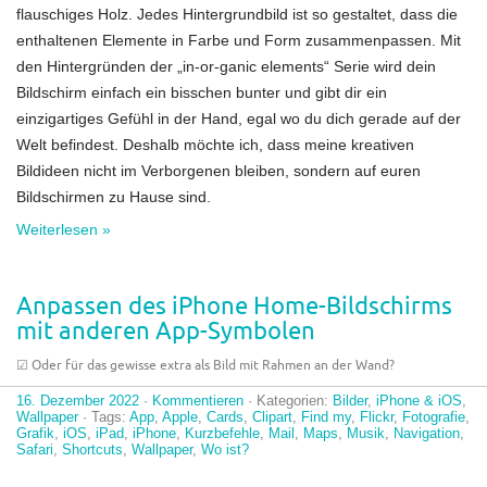
flauschiges Holz. Jedes Hintergrundbild ist so gestaltet, dass die
enthaltenen Elemente in Farbe und Form zusammenpassen. Mit
den Hintergründen der „in-or-ganic elements“ Serie wird dein
Bildschirm einfach ein bisschen bunter und gibt dir ein
einzigartiges Gefühl in der Hand, egal wo du dich gerade auf der
Welt befindest. Deshalb möchte ich, dass meine kreativen
Bildideen nicht im Verborgenen bleiben, sondern auf euren
Bildschirmen zu Hause sind.
Weiterlesen »
Anpassen des iPhone Home-Bildschirms
mit anderen App-Symbolen
☑︎ Oder für das gewisse extra als Bild mit Rahmen an der Wand?
16. Dezember 2022
·
Kommentieren
· Kategorien:
Bilder
,
iPhone & iOS
,
Wallpaper
· Tags:
App
,
Apple
,
Cards
,
Clipart
,
Find my
,
Flickr
,
Fotografie
,
Grafik
,
iOS
,
iPad
,
iPhone
,
Kurzbefehle
,
Mail
,
Maps
,
Musik
,
Navigation
,
Safari
,
Shortcuts
,
Wallpaper
,
Wo ist?