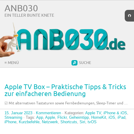
ANB030
EIN TELLER BUNTE KNETE
➲
≡ MENÜ
SUCHE
Apple TV Box – Praktische Tipps & Tricks
zur einfacheren Bedienung
☑︎ Mit alternativen Tastaturen sowie Fernbedienungen, Sleep-Timer und …
15. Januar 2023
·
Kommentieren
· Kategorien:
Apple TV
,
iPhone & iOS
,
Streaming
· Tags:
App
,
Apple
,
Flickr
,
Geheimtipp
,
HomeKit
,
iOS
,
iPad
,
iPhone
,
Kurzbefehle
,
Netzwerk
,
Shortcuts
,
Siri
,
tvOS