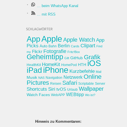
… beim WhatsApp Kanal
… mit RSS
SCHLAGWÖRTER
Apple
App
Apple Watch
App
Clipart
Picks
Berlin
Auto
Bahn
Cards
Find
Fotografie
Flickr
my
Fritz!Box
Geheimtipp
Grafik
GitHub
Gift
iOS
HomeKit
HTH
HealthKit
HomePod
iPhone
iPad
Kurzbefehle
Mail
Online
Netzwerk
Musik
Navigation
NAS
Pictures
Safari
Reisen
Scriptable
Server
Wallpaper
Shortcuts
Siri
tvOS
Urlaub
WEBtipp
Watch Faces
WebAPP
Wo ist?
Hinweis zu Kommentaren: